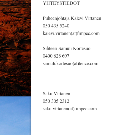
YHTEYSTIEDOT
Puheenjohtaja Kalevi Virtanen V
050 435 5240 04
kalevi.virtanen(at)fimpec.com m
Sihteeri Samuli Kortesuo Rah
0400 628 697 04
samuli.kortesuo(at)lenze.com
jari.joki
Saku Virtanen J
050 305 2312 04
saku.virtanen(at)fimpec.com juha