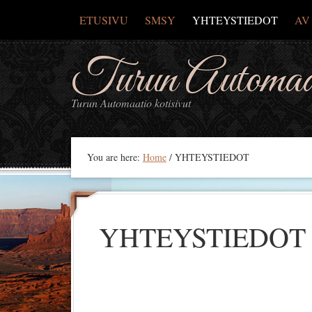
ETUSIVU
SMSY
YHTEYSTIEDOT
AV
Turun Automaat
Turun Automaatio kotisivut
You are here:
Home
/
YHTEYSTIEDOT
YHTEYSTIEDOT