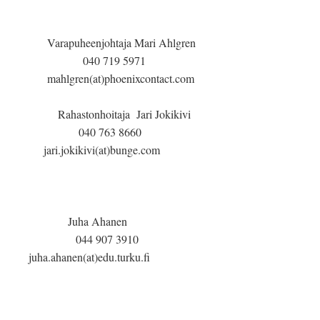
arapuheenjohtaja Mari Ahlgren
0 719 5971
ahlgren(at)phoenixcontact.com
astonhoitaja Jari Jokikivi
0 763 8660
kivi(at)bunge.com
uha Ahanen
4 907 3910
.ahanen(at)edu.turku.fi