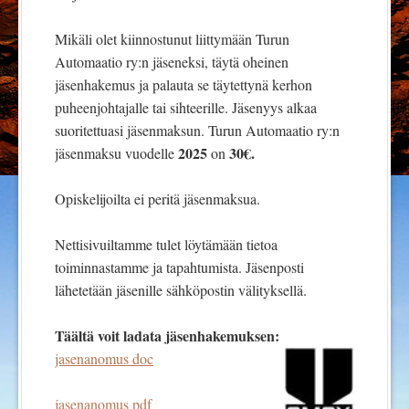
Mikäli olet kiinnostunut liittymään Turun
Automaatio ry:n jäseneksi, täytä oheinen
jäsenhakemus ja palauta se täytettynä kerhon
puheenjohtajalle tai sihteerille. Jäsenyys alkaa
suoritettuasi jäsenmaksun. Turun Automaatio ry:n
2025
30€.
jäsenmaksu vuodelle
on
Opiskelijoilta ei peritä jäsenmaksua.
Nettisivuiltamme tulet löytämään tietoa
toiminnastamme ja tapahtumista. Jäsenposti
lähetetään jäsenille sähköpostin välityksellä.
Täältä voit ladata jäsenhakemuksen:
jasenanomus doc
jasenanomus pdf