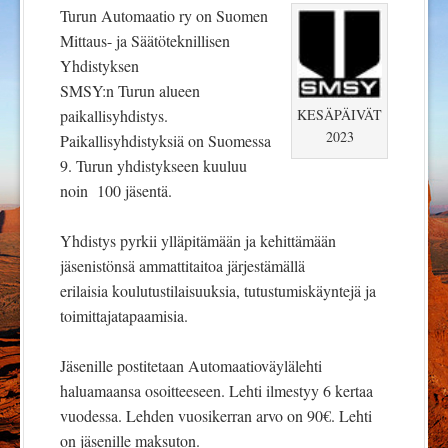
Turun Automaatio ry on Suomen
Mittaus- ja Säätöteknillisen
Yhdistyksen
SMSY:n Turun alueen
paikallisyhdistys.
KESÄPÄIVÄT
2023
Paikallisyhdistyksiä on Suomessa
9. Turun yhdistykseen kuuluu
noin 100 jäsentä.
Yhdistys pyrkii ylläpitämään ja kehittämään
jäsenistönsä ammattitaitoa järjestämällä
erilaisia koulutustilaisuuksia, tutustumiskäyntejä ja
toimittajatapaamisia.
Jäsenille postitetaan Automaatioväylälehti
haluamaansa osoitteeseen. Lehti ilmestyy 6 kertaa
vuodessa. Lehden vuosikerran arvo on 90€. Lehti
on jäsenille maksuton.