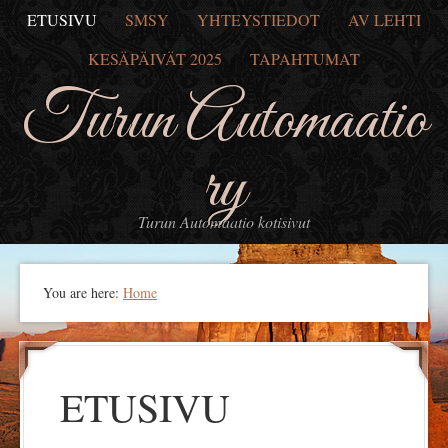
ETUSIVU
SMSY
YHTEYSTIEDOT
AV LEHTI
KESÄPÄIVÄT 2025
TAPAHTUMAT
Turun Automaatio
ry
Turun Automaatio kotisivut
You are here:
Home
ETUSIVU